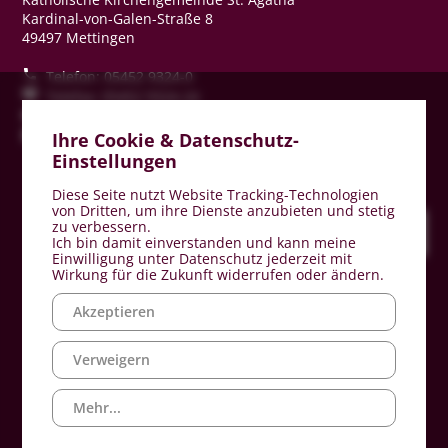
Kardinal-von-Galen-Straße 8
49497 Mettingen
Telefon: 05452 9324-0
Telefax: 05452 9324-24
stagatha-mettingen@bistum-muenster.de
www.st-agatha-mettingen.de
Ihre Cookie & Datenschutz-
Einstellungen
Diese Seite nutzt Website Tracking-Technologien
von Dritten, um ihre Dienste anzubieten und stetig
zu verbessern.
Ich bin damit einverstanden und kann meine
Einwilligung unter Datenschutz jederzeit mit
Wirkung für die Zukunft widerrufen oder ändern.
Akzeptieren
Impressum
Verweigern
Datenschutz
Mehr...
Hinweisgeberschutz