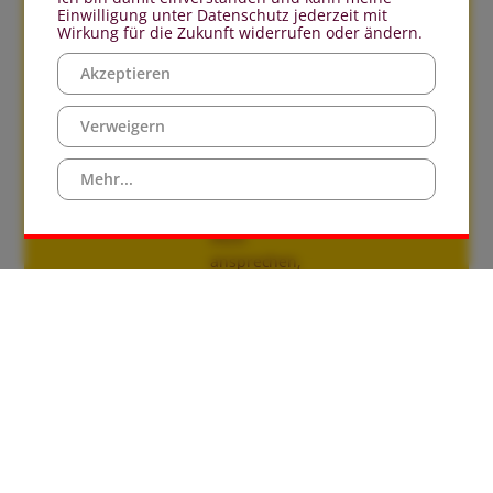
Mobil:
Einwilligung unter Datenschutz jederzeit mit
0171
Wirkung für die Zukunft widerrufen oder ändern.
6986821
Akzeptieren
E-Mail:
otte-
s@bistum-
Verweigern
muenster.de
Mehr...
Sie
können
mich
ansprechen,
...​in allen
Fragen
bezüglich
der
Raumnutzung
in beiden
Pfarrheimen
...wenn
Sie
Räume