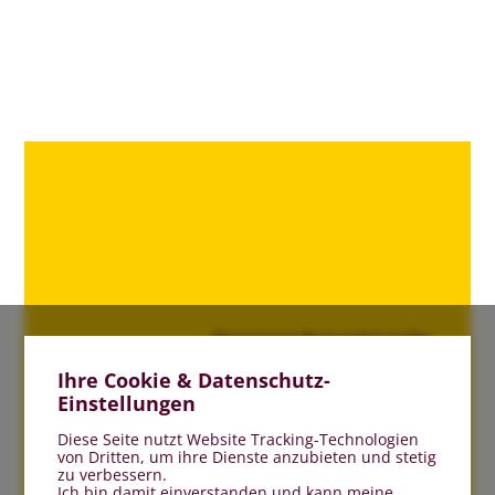
Ansprechpartnerin
Ihre Cookie & Datenschutz-
Silvia
Einstellungen
Otte
Telefon:
Diese Seite nutzt Website Tracking-Technologien
05452
von Dritten, um ihre Dienste anzubieten und stetig
zu verbessern.
9324-60
Ich bin damit einverstanden und kann meine