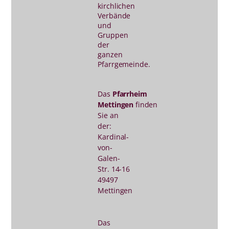
kirchlichen
Verbände
und
Gruppen
der
ganzen
Pfarrgemeinde.
Das
Pfarrheim
Mettingen
finden
Sie an
der:
Kardinal-
von-
Galen-
Str. 14-16
49497
Mettingen
Das