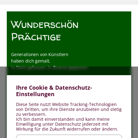
Wunderschön
Prächtige
Generationen von Künstlern
haben dich gemalt,
in Stein gehauen, in Bronze gegossen:
Als Madonna in fließenden Gewändern,
als Schmerzensmutter,
Ihre Cookie & Datenschutz-
als strahlende Himmelskönigin.
Einstellungen
Hast du dir je Gedanken
Diese Seite nutzt Website Tracking-Technologien
über dein Aussehen gemacht?
von Dritten, um ihre Dienste anzubieten und stetig
Entsprachst du dem Schönheitsideal?
zu verbessern.
Ich bin damit einverstanden und kann meine
Einwilligung unter Datenschutz jederzeit mit
Genau wie wir
Wirkung für die Zukunft widerrufen oder ändern.
warst du dem Altern unterworfen,