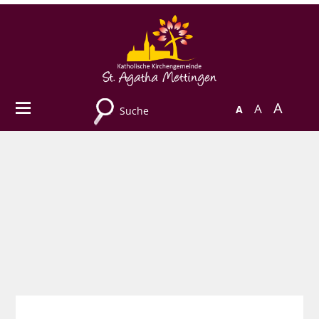
A
A
A
Suche