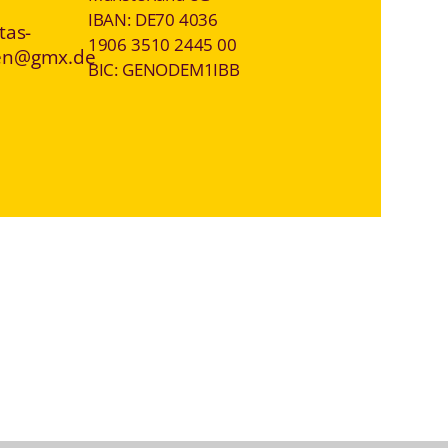
IBAN: DE70 4036
tas-
1906 3510 2445 00
en@gmx.de
BIC: GENODEM1IBB