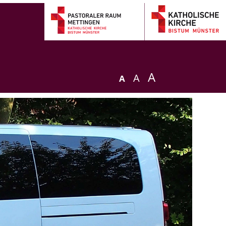
A
A
A