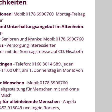
chkeiten
tionen
: Mobil: 0178 6906760 Montag-Freitag
hr
 und Unterhaltungsangebot im Altenheim
:
mp
r Senioren und Kranke: Mobil: 0178 6906760
us
- Versorgung interessierter
r mit der Sonntagsmesse auf CD: Elisabeth
tingen
- Telefon: 0160 3014 589, jeden
- 11.00 Uhr, am 1. Donnerstag im Monat von
er Menschen
- Mobil: 0178 6906760
zeitgestaltung für Menschen mit und ohne
 Misch
ng für alleinlebende Menschen
- Angela
5452 918049 und Ingrid Röckers,