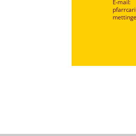
E-mail:
pfarrcari
metting