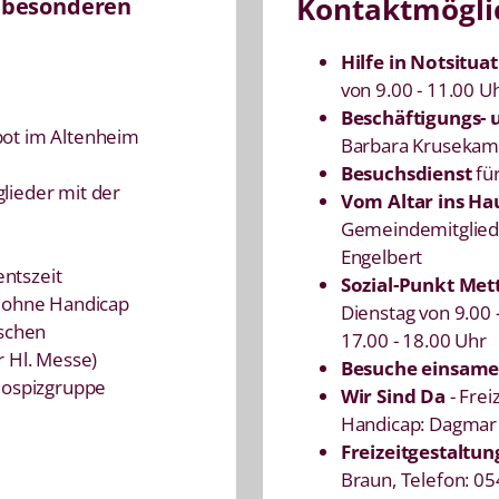
n besonderen
Kontaktmögli
Hilfe in Notsitua
von 9.00 - 11.00 U
Beschäftigungs-
bot im Altenheim
Barbara Kruseka
Besuchsdienst
fü
lieder mit der
Vom Altar ins Ha
Gemeindemitgliede
Engelbert
ntszeit
Sozial-Punkt Met
d ohne Handicap
Dienstag von 9.00 
nschen
17.00 - 18.00 Uhr
r Hl. Messe)
Besuche einsam
Hospizgruppe
Wir Sind Da
- Frei
Handicap: Dagmar
Freizeitgestaltu
Braun, Telefon: 0