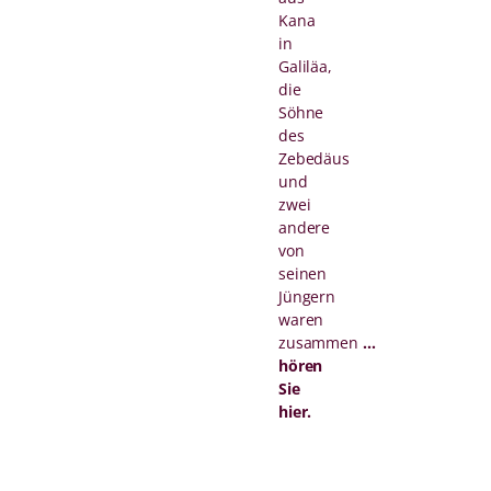
Kana
in
Galiläa,
die
Söhne
des
Zebedäus
und
zwei
andere
von
seinen
Jüngern
waren
zusammen
…
hören
Sie
hier.