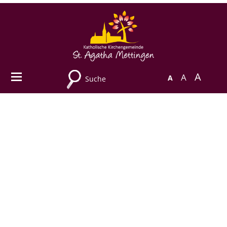
A
A
A
Suche