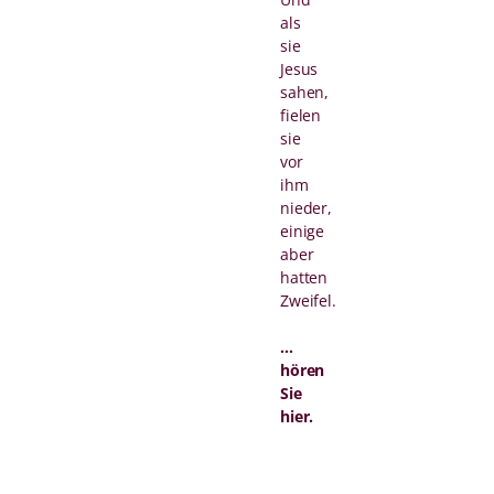
als
sie
Jesus
sahen,
fielen
sie
vor
ihm
nieder,
einige
aber
hatten
Zweifel.
...
hören
Sie
hier.