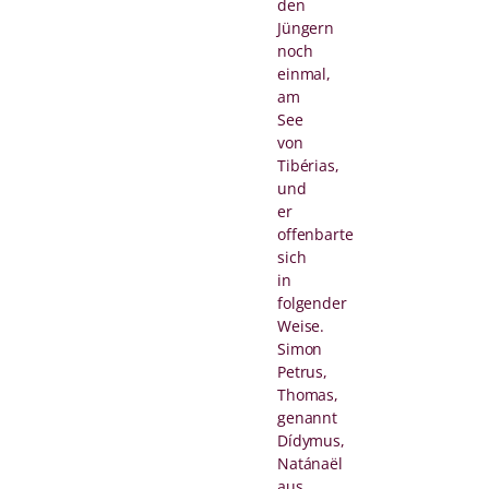
den
Jüngern
noch
einmal,
am
See
von
Tibérias,
und
er
offenbarte
sich
in
folgender
Weise.
Simon
Petrus,
Thomas,
genannt
Dídymus,
Natánaël
aus