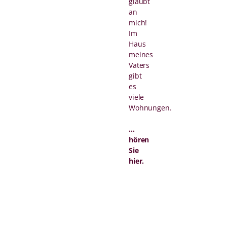
glaubt
an
mich!
Im
Haus
meines
Vaters
gibt
es
viele
Wohnungen.
...
hören
Sie
hier.