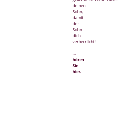
deinen
Sohn,
damit
der
Sohn
dich
verherrlicht!
...
hören
Sie
hier.