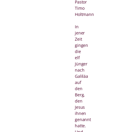
Pastor
Timo
Holtmann
In
jener
Zeit
gingen
die
elf
Jünger
nach
Galiläa
auf
den
Berg,
den
Jesus
ihnen
genannt
hatte.
Und