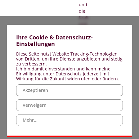
und
die
Kraft
und
Freude
Ihre Cookie & Datenschutz-
des
Einstellungen
auferstandenen
Jesus.
Diese Seite nutzt Website Tracking-Technologien
von Dritten, um ihre Dienste anzubieten und stetig
...hier
zu verbessern.
Ich bin damit einverstanden und kann meine
geht
Einwilligung unter Datenschutz jederzeit mit
´s
Wirkung für die Zukunft widerrufen oder ändern.
weiter.
Akzeptieren
Verweigern
Mehr...