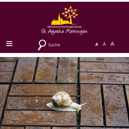
A
A
A
Suche