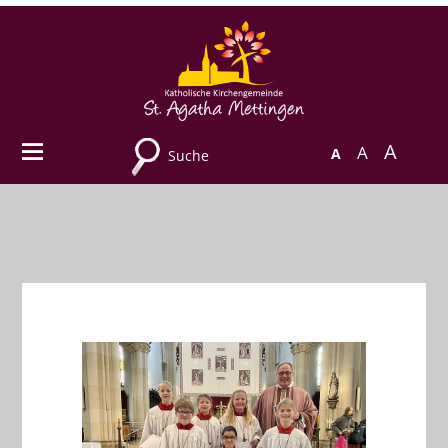
A
A
A
Suche