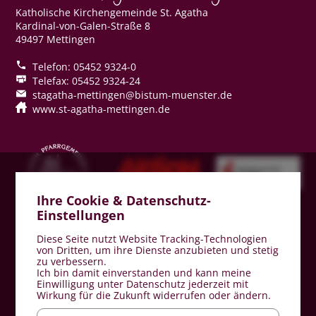
Katholische Kirchengemeinde St. Agatha
Kardinal-von-Galen-Straße 8
49497 Mettingen
Telefon: 05452 9324-0
Telefax: 05452 9324-24
stagatha-mettingen@bistum-muenster.de
www.st-agatha-mettingen.de
Ihre Cookie & Datenschutz-
Einstellungen
Diese Seite nutzt Website Tracking-Technologien
Impressum
von Dritten, um ihre Dienste anzubieten und stetig
zu verbessern.
Datenschutz
Ich bin damit einverstanden und kann meine
Einwilligung unter Datenschutz jederzeit mit
Hinweisgeberschutz
Wirkung für die Zukunft widerrufen oder ändern.