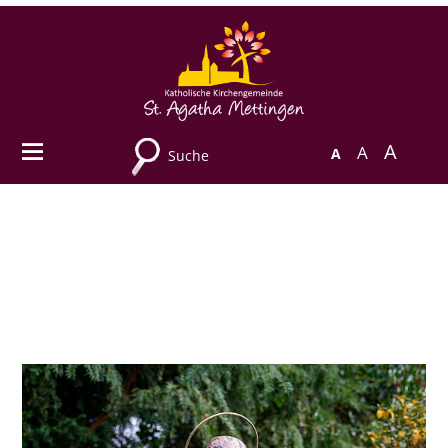
A
A
A
Suche