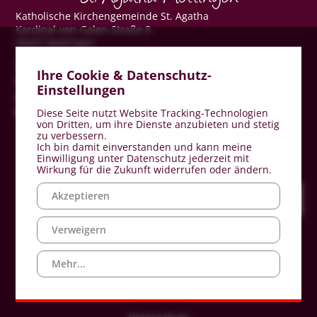
Katholische Kirchengemeinde St. Agatha
Kardinal-von-Galen-Straße 8
49497 Mettingen
Telefon: 05452 9324-0
Ihre Cookie & Datenschutz-
Telefax: 05452 9324-24
Einstellungen
stagatha-mettingen@bistum-muenster.de
www.st-agatha-mettingen.de
Diese Seite nutzt Website Tracking-Technologien
von Dritten, um ihre Dienste anzubieten und stetig
zu verbessern.
Ich bin damit einverstanden und kann meine
Einwilligung unter Datenschutz jederzeit mit
Wirkung für die Zukunft widerrufen oder ändern.
Akzeptieren
Verweigern
Mehr...
Impressum