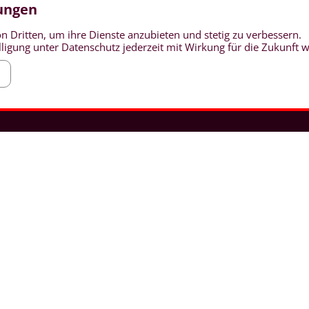
Telefon: 05452 9324-0
lungen
Telefax: 05452 9324-24
stagatha-mettingen@bistum-muenster.de
n Dritten, um ihre Dienste anzubieten und stetig zu verbessern.
ligung unter Datenschutz jederzeit mit Wirkung für die Zukunft 
www.st-agatha-mettingen.de