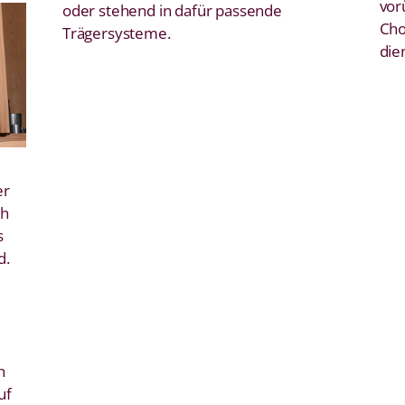
vor
oder stehend in dafür passende
Cho
Trägersysteme.
dien
er
ch
s
d.
h
uf