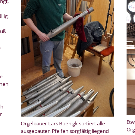
ngt,
lig.
ruß
,
ie
enen
r
n
ch
r
Etw
Orgelbauer Lars Boenigk sortiert alle
Org
ausgebauten Pfeifen sorgfältig liegend