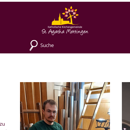
Suche
g
 zu