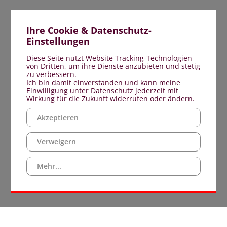
Westerk
In
Ihre Cookie & Datenschutz-
allen
Einstellungen
Häusern
bietet
Diese Seite nutzt Website Tracking-Technologien
sie
von Dritten, um ihre Dienste anzubieten und stetig
regelmä
zu verbessern.
Ich bin damit einverstanden und kann meine
Wortgott
Einwilligung unter Datenschutz jederzeit mit
sowie
Wirkung für die Zukunft widerrufen oder ändern.
seelsorg
Gespräc
Akzeptieren
an.
In
Verweigern
Zusamme
mit
Mehr...
dem
Sachaus
Seniore
und
der
Kolping