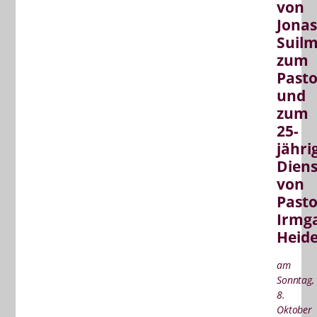
von
Jonas
Suil
zum
Pasto
und
zum
25-
jähri
Dien
von
Pasto
Irmg
Heid
am
Sonntag,
8.
Oktober