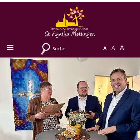
A
A
A
Suche