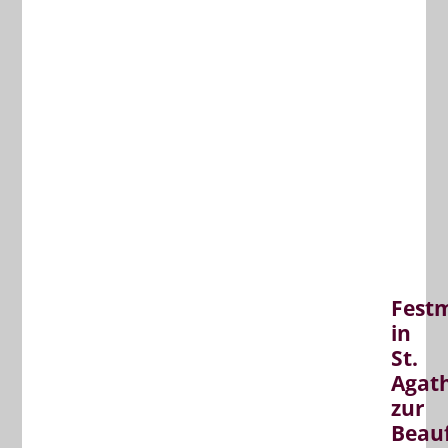
Fest
in
St.
Agat
zur
Beau