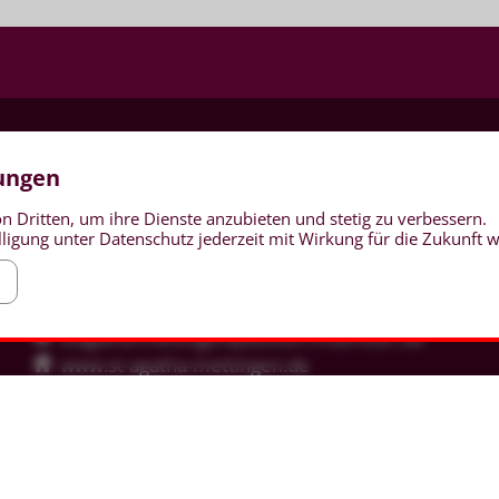
lungen
Katholische Kirchengemeinde St. Agatha
Kardinal-von-Galen-Straße 8
n Dritten, um ihre Dienste anzubieten und stetig zu verbessern.
49497 Mettingen
ligung unter Datenschutz jederzeit mit Wirkung für die Zukunft 
Telefon: 05452 9324-0
Telefax: 05452 9324-24
stagatha-mettingen@bistum-muenster.de
www.st-agatha-mettingen.de