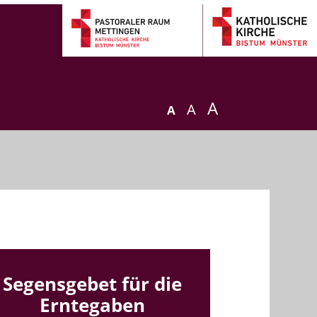
A
A
A
Segensgebet für die
Erntegaben