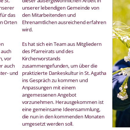
e St.
dieser außergewöhnlichen Arbeit in
unserer
unserer lebendigen Gemeinde von
für das
den Mitarbeitenden und
en Orten
Ehrenamtlichen ausreichend erfahren
wird.
en
Es hat sich ein Team aus Mitgliedern
h auch
des Pfarreirats und des
n, vor
Kirchenvorstands
er auch
zusammengefunden, um über die
ter- und
praktizierte Dankeskultur in St. Agatha
ins Gespräch zu kommen und
Anpassungen mit einem
angemessenen Angebot
vorzunehmen. Herausgekommen ist
eine gemeinsame Ideensammlung,
die nun in den kommenden Monaten
umgesetzt werden soll.