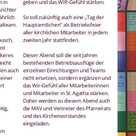
n in
geben und das WIR-Gefühl stärken.
srichter
ährlich
So soll zukünftig auch eine „Tag der
ralteam.
Hauptamtlichen“ als Betriebsfeier
aller kirchlichen Mitarbeiter in jedem
ausch,
zweiten Jahr stattfinden.
nst
ckeres
Dieser Abend soll die seit Jahren
eicht
bestehenden Betriebsausflüge der
len auch
einzelnen Einrichtungen und Teams
 einer
nicht ersetzen, sondern ergänzen und
rt
das Wir-Gefühl aller Mitarbeiterinnen
und Mitarbeiter in St. Agatha stärken.
Daher werden zu diesem Abend auch
tig,
die MAV und Vertreter des Pfarreirats
und des Kirchenvorstandes
eingeladen.
em