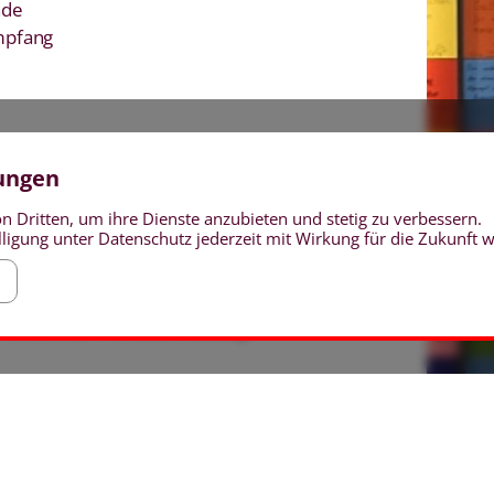
nde
mpfang
lungen
n Dritten, um ihre Dienste anzubieten und stetig zu verbessern.
ligung unter Datenschutz jederzeit mit Wirkung für die Zukunft 
rkennende Verabschiedung
r Mitarbeiterinnen und Mitarbeiter, sowie der
g ausscheidender Kolleginnen und Kollegen
nige Neuregelungen überlegt. Jubiläen,
tage werden zukünftig über den tariflichen