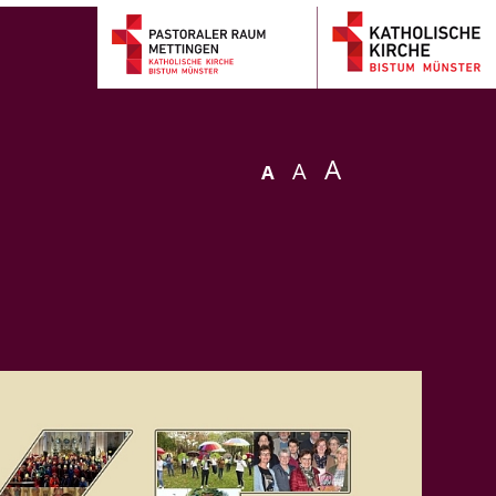
A
A
A