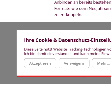
Anbinden an bereits bestehe
Formate wie dem Neujahrse
zu entkoppeln.
Ihre Cookie & Datenschutz-Einstel
Diese Seite nutzt Website Tracking-Technologien vo
Ich bin damit einverstanden und kann meine Einwil
Akzeptieren
Verweigern
Mehr...
Willkommensgruß und ane
Auch für das Willkommen neue
anerkennenden Verabschiedun
hat sich die Arbeitsgruppe ei
Hochzeiten und runde Geburts
Anspruch hinaus gewürdigt.