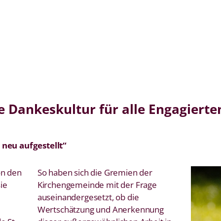
e Dankeskultur für alle Engagierte
 neu aufgestellt“
on den
So haben sich die Gremien der
sie
Kirchengemeinde mit der Frage
auseinandergesetzt, ob die
Wertschätzung und Anerkennung