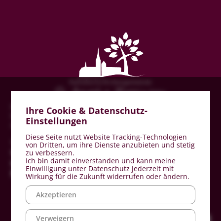
Katholische Kirchengemeinde St. Agatha
Ihre Cookie & Datenschutz-
Kardinal-von-Galen-Straße 8
Einstellungen
49497 Mettingen
Diese Seite nutzt Website Tracking-Technologien
Telefon: 05452 9324-0
von Dritten, um ihre Dienste anzubieten und stetig
zu verbessern.
Telefax: 05452 9324-24
Ich bin damit einverstanden und kann meine
stagatha-mettingen@bistum-muenster.de
Einwilligung unter Datenschutz jederzeit mit
www.st-agatha-mettingen.de
Wirkung für die Zukunft widerrufen oder ändern.
Akzeptieren
Verweigern