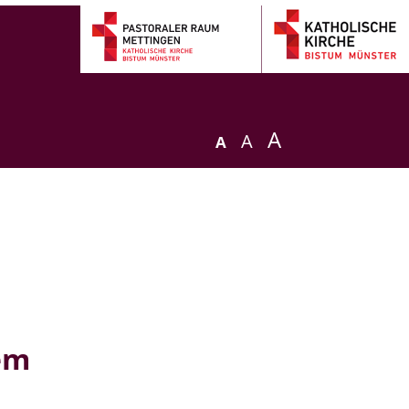
A
A
A
em