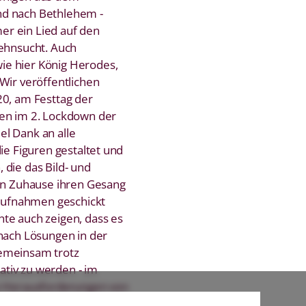
nd nach Bethlehem -
r ein Lied auf den
Sehnsucht. Auch
e hier König Herodes,
Wir veröffentlichen
20, am Festtag der
ten im 2. Lockdown der
l Dank an alle
die Figuren gestaltet und
 die das Bild- und
von Zuhause ihren Gesang
ufnahmen geschickt
te auch zeigen, dass es
 nach Lösungen in der
emeinsam trotz
tiv zu werden - im
ie Herausforderungen von
Hoffnung und Neubeginn,