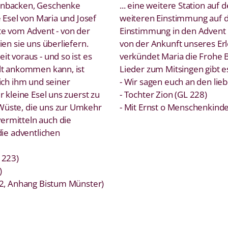
henbacken, Geschenke
... eine weitere Station au
e Esel von Maria und Josef
weiteren Einstimmung auf
te vom Advent - von der
Einstimmung in den Advent 
ien sie uns überliefern.
von der Ankunft unseres Erl
t voraus - und so ist es
verkündet Maria die Frohe B
elt ankommen kann, ist
Lieder zum Mitsingen gibt e
sich ihm und seiner
- Wir sagen euch an den lie
r kleine Esel uns zuerst zu
- Tochter Zion (GL 228)
Wüste, die uns zur Umkehr
- Mit Ernst o Menschenkinde
ermitteln auch die
die adventlichen
 223)
)
. 2, Anhang Bistum Münster)